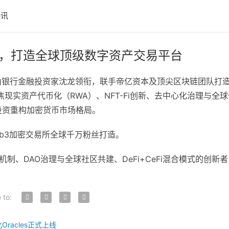
快讯
流，打造全球顶级数字资产交易平台
—由银行金融投资家沈龙领衔，联手帝亿资本及顶尖区块链团队打造
心定位，聚焦现实资产代币化（RWA）、NFT-Fi创新、去中心化治理与
投资重构加密货币市场格局。
型Web3加密交易所全球千万粉丝打造。
保险机制、DAO治理与全球社区共建、DeFi+CeFi混合模式的创新
 to:
Oracles正式上线