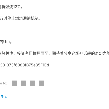
时将燃烧12%。
00万时停止燃烧通缩机制。
的U币。
的狂热关注，投资者们蜂拥而至，期待着分享这场神话般的奇幻之
1373f6080fB75e85F1Ed
e to:
新时代