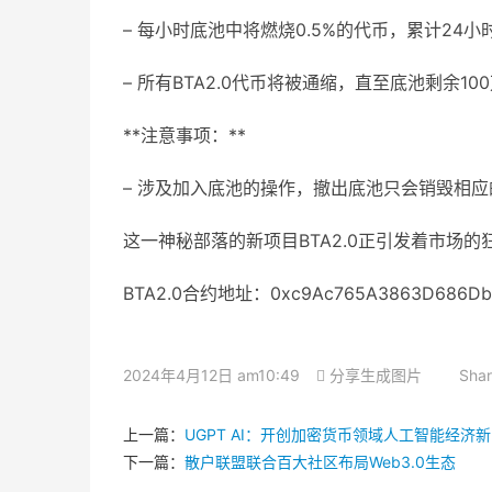
– 每小时底池中将燃烧0.5%的代币，累计24小
– 所有BTA2.0代币将被通缩，直至底池剩余1
**注意事项：**
– 涉及加入底池的操作，撤出底池只会销毁相应
这一神秘部落的新项目BTA2.0正引发着市场
BTA2.0合约地址：0xc9Ac765A3863D686Db30
2024年4月12日 am10:49
分享生成图片
Shar
上一篇：
UGPT AI：开创加密货币领域人工智能经济
下一篇：
散户联盟联合百大社区布局Web3.0生态