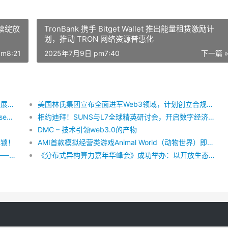
持续绽放
TronBank 携手 Bitget Wallet 推出能量租赁激励计
划，推动 TRON 网络资源普惠化
m8:21
2025年7月9日 pm7:40
下一篇 
探索Web3时代新机遇，「WEB3暨数据存储全球发展峰会」即将起航！
美国林氏集团宣布全面进军Web3领域，计划创立合规区块链交易所
独家：UNCA安卡进入2.0时代–国际金融巨头BitBase完成对UNCA安卡项目并购
相约迪拜！SUNS与L7全球精英研讨会，开启数字经济新生态,SUNS震撼起航！
DMC – 技术引领web3.0的产物
解锁！
AMI首款模拟经营类游戏Animal World（动物世界）即将上线，成为链游市场的耀眼之星！
寻找下一个Web3基础建设流量入口：分布式存储——Datamall Chain
《分布式异构算力嘉年华峰会》成功举办：以开放生态共筑“智启未来·算力无界”