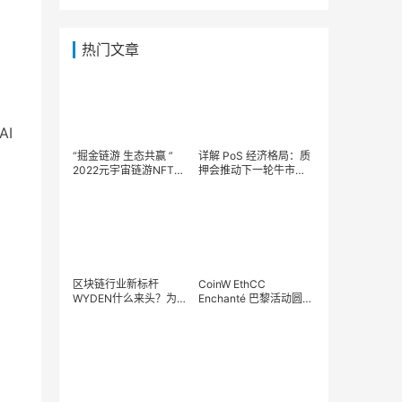
热门文章
AI
“掘金链游 生态共赢 ”
详解 PoS 经济格局：质
2022元宇宙链游NFT生
押会推动下一轮牛市
态峰会 暨Green Card绿
吗？
卡全球社区联盟百
区块链行业新标杆
CoinW EthCC
WYDEN什么来头？为什
Enchanté 巴黎活动圆满
么受到国际众多著名资
结束 力推Web3在欧洲
本关注！
被大规模采用