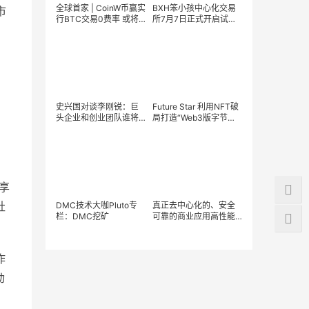
全球首家 | CoinW币赢实
BXH笨小孩中心化交易
市
行BTC交易0费率 或将
所7月7日正式开启试运
打破行业现状
营
史兴国对谈李刚锐：巨
Future Star 利用NFT破
头企业和创业团队谁将
局打造“Web3版字节跳
率先到达Web3彼岸？
动”？
共享
社
DMC技术大咖Pluto专
真正去中心化的、安全
栏：DMC挖矿
可靠的商业应用高性能
区块链——敏捷公共区
块链（发链，Fab）详解
作
动