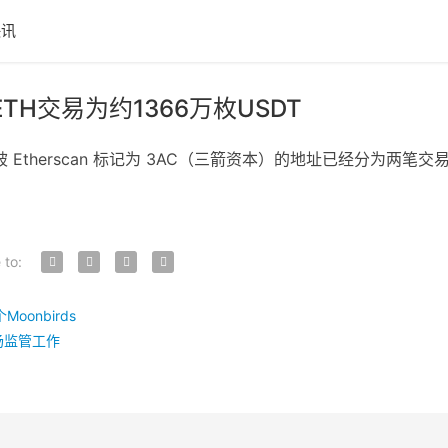
快讯
ETH交易为约1366万枚USDT
therscan 标记为 3AC（三箭资本）的地址已经分为两笔交易将 141
 to:
oonbirds
场监管工作