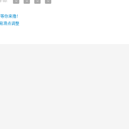
e to:
空投等你来撸！
交易滑点调整