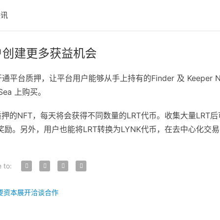
快讯
用户创建更多获益机会
日正式开通平台质押，让平台用户能够从手上持有的Finder 及 Keep
ea 上购买。
押的NFT，每天将会获得不同数量的LRT代币。收集大量LRT后
奖励。另外，用户也能将LRT转换为LYNK代币，在去中心化交
 to:
重要资本展开洽谈合作