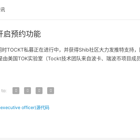
快讯
开启预约功能
TOCKT私募正在进行中，并获得Shib社区大力发推特支持，同时T
T公有链是由美国TOK实验室（Tockt技术团队来自波卡、瑞波币
 to:
xecutive officer)源代码