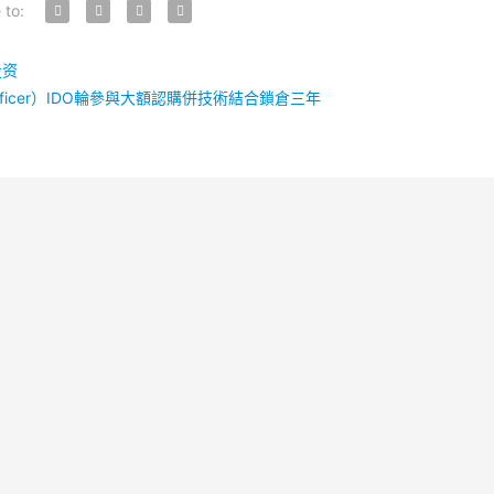
 to:
投资
e officer）IDO輪參與大額認購併技術結合鎖倉三年