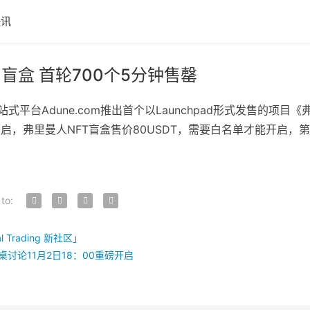
快讯
盲盒 首轮700个5分钟售罄
交易一站式平台Adune.com推出首个以Launchpad形式发售的
00开启，弗里曼人NFT盲盒售价80USDT，需要白名单才能开启，第
 to:
al Trading 新社区」
年圆桌讨论11月2日18：00重磅开启