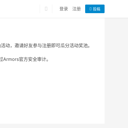
登录
注册
投稿
注册奖励活动，邀请好友参与注册即可瓜分活动奖池。
过Armors官方安全审计。