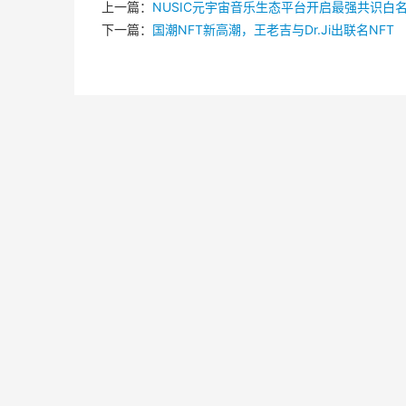
上一篇：
NUSIC元宇宙音乐生态平台开启最强共识白
下一篇：
国潮NFT新高潮，王老吉与Dr.Ji出联名NFT