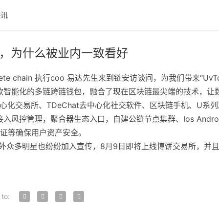
快讯
的未来，为什么被业内一致看好
plete chain 执行coo 易达先生来到链安访谈间，为我们带来“
是一款智能化的多链跨链钱包，融合了现在区块链最尖端的技术，
p去中心化交易所、TDeChat去中心化社交软件、区块链手机、U
入风控管理，聚合器生态入口，自建公链节点集群、Ios Android
证等确保用户资产安全。
预售，海外众多明星也纷纷加入宣传，8月9日即将上线博饼交易所，
。
 to: