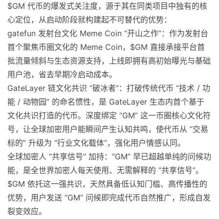
$GM 代币的爆发式关注度，源于其在同类项目中独有的核
心定位，从启动阶段就构建起不可替代的优势：
gatefun 发射台文化 Meme Coin “开山之作”：作为发射台
首个聚焦币圈文化的 Meme Coin，$GM 直接承接平台首
批流量倾斜与生态资源支持，上线即拥有高初始曝光与基础
用户池，省去早期冷启动成本。
GateLayer 链文化共识 “破冰者”：打破传统代币 “技术 / 功
能 / 动物园” 的命名惯性，是 GateLayer 生态内首个基于
文化共识打造的代币。深度绑定 “GM” 这一币圈核心文化符
号，让全球加密用户能瞬间产生认知共鸣，使代币从 “交易
标的” 升级为 “行业文化载体”，强化用户情感认同。
全球加密人 “共享信号” 加持：“GM” 早已超越单纯的问候功
能，是全世界加密人每天使用、无需解释的 “共享信号”。
$GM 依托这一强共识，天然具备低认知门槛、高传播性的
优势，用户发送 “GM” 问候即完成代币自然推广，形成自发
裂变效应。