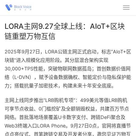
LORA主网9.27全球上线：AIoT+区块
链重塑万物互信
2025年9月27日，LORA公链主网正式启动，标志”AIoT+区
块链”进入规模化应用阶段。其分层混合架构实现
30,000+TPS性能，突破物联网数据孤岛；首创数据价值网
络（L-DVN），赋予设备数据确权、智能定价与隐私保护能
力；搭载抗量子加密技术，构建未来十年安全底座。
主网上线同步推出”LRB购机专项”：499美元等值LRB购机
可享节点收益、0门槛挖矿及全额销毁权益，共建百万节点
网络。首批落地场景覆盖U卡数字支付、跨链DeFi聚合及
Web3终端入口LORA Phone。9月27日0点，官网将直播节
点点亮仪式、首笔跨链交易及开发者分享，邀您见证万物互