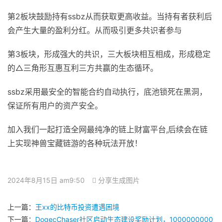
第2板块鼓励持有ssbz从而获取更高收益。当持有者获利后
会产生大量的盈利分红。从而吸引更多共识者参与
第3板块，形成强大的共识，三大板块相互相成，形成稳定
的△三角形互惠互利三方共赢的生态循环。
ssbz采用最安全的智能合约自动执行，底池锁死在黑洞，
保证所有用户的资产安全。
​加入我们一起打造全网最纯净的链上财富平台,后续会在链
上实现神兽宝藏链游的各种玩法开放！
2024年8月15日 am9:50
分享生成图片
上一篇：
王xx的比特币投资遭遇困境
下一篇：
DogecChaser社区启动生态建设奖励计划，1000000000