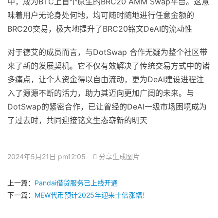
中，成为BTC上首个原生的BRC20 AMM Swap平台。这意
味着用户无论身处何地，均可随时随地进行任意金额的
BRC20交易，极大地提升了BRC20铭文DeAI的流动性
对于德艾的成员而言，与DotSwap 合作无疑为整个社区带
来了新的发展契机。它不仅有效解决了传统交易方式中的诸
多痛点，让个人资金得以自由流动，更为DeAI建设进程注
入了源源不断的活力，助力其迈向更加广阔的未来。与
DotSwap的紧密合作，已让曾经的DeAI一级市场困境成为
了过去时，共同迎接铭文生态崭新的明天
2024年5月21日 pm12:05
分享生成图片
上一篇：
Pandai借贷服务已上线开通
下一篇：
MEW代币预计2025年迎来十倍涨幅！